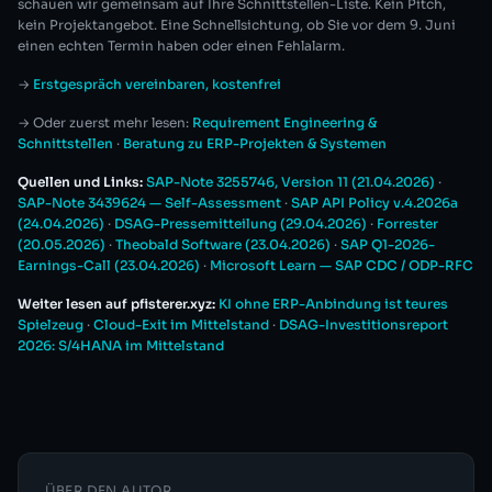
schauen wir gemeinsam auf Ihre Schnittstellen-Liste. Kein Pitch,
kein Projektangebot. Eine Schnellsichtung, ob Sie vor dem 9. Juni
einen echten Termin haben oder einen Fehlalarm.
→
Erstgespräch vereinbaren, kostenfrei
→ Oder zuerst mehr lesen:
Requirement Engineering &
Schnittstellen
·
Beratung zu ERP-Projekten & Systemen
Quellen und Links:
SAP-Note 3255746, Version 11 (21.04.2026)
·
SAP-Note 3439624 — Self-Assessment
·
SAP API Policy v.4.2026a
(24.04.2026)
·
DSAG-Pressemitteilung (29.04.2026)
·
Forrester
(20.05.2026)
·
Theobald Software (23.04.2026)
·
SAP Q1-2026-
Earnings-Call (23.04.2026)
·
Microsoft Learn — SAP CDC / ODP-RFC
Weiter lesen auf pfisterer.xyz:
KI ohne ERP-Anbindung ist teures
Spielzeug
·
Cloud-Exit im Mittelstand
·
DSAG-Investitionsreport
2026: S/4HANA im Mittelstand
ÜBER DEN AUTOR