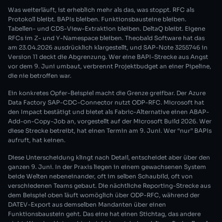
Was weiterläuft, ist erheblich mehr als das, was stoppt. RFC als
Protokoll bleibt. BAPIs bleiben. Funktionsbausteine bleiben.
Tabellen- und CDS-View-Extraktion bleiben. DeltaQ bleibt. Eigene
RFCs im Z- und Y-Namespace bleiben. Theobald Software hat das
am 23.04.2026 ausdrücklich klargestellt, und SAP-Note 3255746 in
Version 11 deckt die Abgrenzung. Wer eine BAPI-Strecke aus Angst
vor dem 9. Juni umbaut, verbrennt Projektbudget an einer Pipeline,
die nie betroffen war.
Ein konkretes Opfer-Beispiel macht die Grenze greifbar. Der Azure
Data Factory SAP-CDC-Connector nutzt ODP-RFC. Microsoft hat
den Impact bestätigt und bietet als Fabric-Alternative einen ABAP-
Add-on-Copy-Job an, vorgestellt auf der Microsoft Build 2026. Wer
diese Strecke betreibt, hat einen Termin am 9. Juni. Wer “nur” BAPIs
aufruft, hat keinen.
Diese Unterscheidung klingt nach Detail, entscheidet aber über den
ganzen 9. Juni. In der Praxis liegen in einem gewachsenen System
beide Welten nebeneinander, oft im selben Schaubild, oft von
verschiedenen Teams gebaut. Die nächtliche Reporting-Strecke aus
dem Beispiel oben läuft womöglich über ODP-RFC, während der
DATEV-Export aus demselben Mandanten über einen
Funktionsbaustein geht. Das eine hat einen Stichtag, das andere