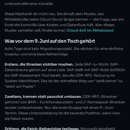
unterschreibt eine Variable.
Diese Mechanik ist nicht neu. Sie ähnelt dem Muster, das
Mittelständler beim Cloud-Druck längst kennen — die Frage, wer am
Ende die Kontrolle über Kosten und Datenfluss hält. Wer dieses
Muster vertiefen will, findet es hier:
Cloud-Exit im Mittelstand
.
Was vor dem 9. Juni auf den Tisch gehört
Acht Tage sind kein Migrationsprojekt. Sie reichen für eine ehrliche
Inventur und eine klare Reihenfolge.
Erstens, die Strecken sichtbar machen.
Jede SAP-zu-Nicht-SAP-
Datenstrecke gehört auf eine Liste. SAP stellt mit SAP-Note 3439624
ein Self-Assessment-Tool bereit, das die ODP-RFC-Nutzung im
System identifiziert. Das ist der schnellste Weg von “weiß keiner” zu
“steht auf Papier”.
Zweitens, trennen statt pauschal umbauen.
ODP-RFC-Strecken
gehören von BAPI-, Funktionsbaustein- und Z-Namespace-Strecken
sauber unterschieden. Nur die erste Gruppe hat einen 9.-Juni-
Termin. Diese Unterscheidung ist die teuerste Position, wenn man
sie falsch macht.
Drittens, die Patch-Reihenfolge festlegen.
Microsoft empfiehlt