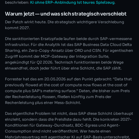
beschrieben:
KI ohne ERP-Anbindung ist teures Spielzeug
.
Warum jetzt — und was sich strategisch verschiebt
Der Patch wirkt heute. Die strategisch wichtigere Verschiebung
kommt 2027.
Die sanktionierten Ersatzpfade laufen beide durch SAP-vermessene
Infrastruktur. Für die Analytik ist das SAP Business Data Cloud Delta
Sharing, ein Zero-Copy-Ansatz über ORD und CSN. Für agentischen
Zugriff kommt der MCP-Gateway der Integration Suite,
angekündigt für Q2 2026. Technisch funktionieren beide Wege
einwandfrei, doch jeder führt über eine Schicht, die SAP zählt.
Forrester hat das am 20.05.2026 auf den Punkt gebracht: “Data that
previously flowed at the cost of compute now flows at the cost of
compute plus SAP’s metering surface.” Daten, die bisher zum Preis
der Rechenleistung flossen, fließen künftig zum Preis der
Rechenleistung plus einer Mess-Schicht.
Das eigentliche Problem ist nicht, dass SAP diese Schicht überhaupt
einzieht, sondern dass die Preisliste dazu fehlt. Die konkreten 2027-
Konditionen für Gateway-Durchsatz, BDC-Egress und Agent-
Consumption sind nicht veröffentlicht. Wer heute einen
Mehrjahresvertrag mit agentischer KI auf SAP-Basis unterschreibt,