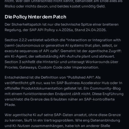
nicht. Wer den Unterschied nicht kennt, behandelt am Ende alles als
Risiko oder nichts davon, und beides kostet unnötig Geld.
Die Policy hinter dem Patch
Der Sicherheitspatch ist nur die technische Spitze einer breiteren
Regelung, der SAP API Policy v.4.2026a, Stand 24.04.2026.
Section 2.2.2 verbietet wörtlich die “interaction or integration with
(semi-)autonomous or generative AI systems that plan, select, or
execute sequences of API calls”. Gemeint ist der agentische Zugriff:
ein KI-Agent, der selbstständig API-Aufrufe plant und abfeuert.
Section 3 schließt die Hintertür und untersagt Workarounds über
Proxies, Gateways, Custom Code oder Impersonation.
Entscheidend ist die Definition von “Published API”. Als
veröffentlicht gilt nur, was im SAP Business Accelerator Hub oder in
offizieller Produktdokumentation gelistet ist. Ein Community-Blog
mit einem funktionierenden Endpoint zählt nicht. Diese Engführung
verschiebt die Grenze des Erlaubten näher an SAP-kontrollierte
Pfade.
Wer agentische KI auf seine SAP-Daten ansetzt, ohne diese Grenze
zu kennen, läuft in ein Vertragsproblem. Wie eng Datenanbindung
und KI-Nutzen zusammenhängen, habe ich an anderer Stelle