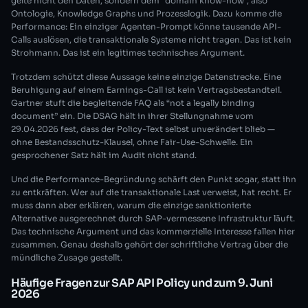
gelte nicht den Daten, sondern dem “domain know-how”, also
Ontologie, Knowledge Graphs und Prozesslogik. Dazu komme die
Performance: Ein einziger Agenten-Prompt könne tausende API-
Calls auslösen, die transaktionale Systeme nicht tragen. Das ist kein
Strohmann. Das ist ein legitimes technisches Argument.
Trotzdem schützt diese Aussage keine einzige Datenstrecke. Eine
Beruhigung auf einem Earnings-Call ist kein Vertragsbestandteil.
Gartner stuft die begleitende FAQ als “not a legally binding
document” ein. Die DSAG hält in ihrer Stellungnahme vom
29.04.2026 fest, dass der Policy-Text selbst unverändert blieb —
ohne Bestandsschutz-Klausel, ohne Fair-Use-Schwelle. Ein
gesprochener Satz hält im Audit nicht stand.
Und die Performance-Begründung schärft den Punkt sogar, statt ihn
zu entkräften. Wer auf die transaktionale Last verweist, hat recht. Er
muss dann aber erklären, warum die einzige sanktionierte
Alternative ausgerechnet durch SAP-vermessene Infrastruktur läuft.
Das technische Argument und das kommerzielle Interesse fallen hier
zusammen. Genau deshalb gehört der schriftliche Vertrag über die
mündliche Zusage gestellt.
Häufige Fragen zur SAP API Policy und zum 9. Juni
2026