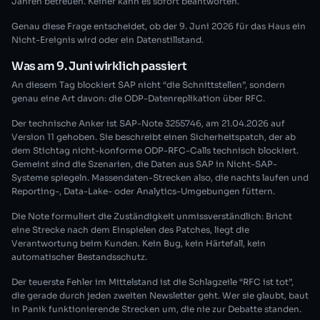
Jahren betreuen. Keiner kann es sofort beantworten.
Genau diese Frage entscheidet, ob der 9. Juni 2026 für das Haus ein
Nicht-Ereignis wird oder ein Datenstillstand.
Was am 9. Juni wirklich passiert
An diesem Tag blockiert SAP nicht “die Schnittstellen”, sondern
genau eine Art davon: die ODP-Datenreplikation über RFC.
Der technische Anker ist SAP-Note 3255746, am 21.04.2026 auf
Version 11 gehoben. Sie beschreibt einen Sicherheitspatch, der ab
dem Stichtag nicht-konforme ODP-RFC-Calls technisch blockiert.
Gemeint sind die Szenarien, die Daten aus SAP in Nicht-SAP-
Systeme spiegeln. Massendaten-Strecken also, die nachts laufen und
Reporting-, Data-Lake- oder Analytics-Umgebungen füttern.
Die Note formuliert die Zuständigkeit unmissverständlich: Bricht
eine Strecke nach dem Einspielen des Patches, liegt die
Verantwortung beim Kunden. Kein Bug, kein Härtefall, kein
automatischer Bestandsschutz.
Der teuerste Fehler im Mittelstand ist die Schlagzeile “RFC ist tot”,
die gerade durch jeden zweiten Newsletter geht. Wer sie glaubt, baut
in Panik funktionierende Strecken um, die nie zur Debatte standen.