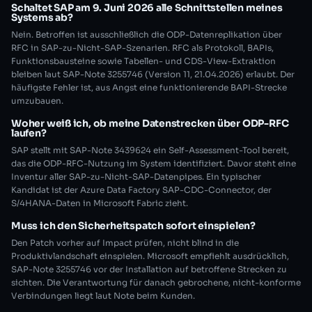
Schaltet SAP am 9. Juni 2026 alle Schnittstellen meines
Systems ab?
Nein. Betroffen ist ausschließlich die ODP-Datenreplikation über
RFC in SAP-zu-Nicht-SAP-Szenarien. RFC als Protokoll, BAPIs,
Funktionsbausteine sowie Tabellen- und CDS-View-Extraktion
bleiben laut SAP-Note 3255746 (Version 11, 21.04.2026) erlaubt. Der
häufigste Fehler ist, aus Angst eine funktionierende BAPI-Strecke
umzubauen.
Woher weiß ich, ob meine Datenstrecken über ODP-RFC
laufen?
SAP stellt mit SAP-Note 3439624 ein Self-Assessment-Tool bereit,
das die ODP-RFC-Nutzung im System identifiziert. Davor steht eine
Inventur aller SAP-zu-Nicht-SAP-Datenpipes. Ein typischer
Kandidat ist der Azure Data Factory SAP-CDC-Connector, der
S/4HANA-Daten in Microsoft Fabric zieht.
Muss ich den Sicherheitspatch sofort einspielen?
Den Patch vorher auf Impact prüfen, nicht blind in die
Produktivlandschaft einspielen. Microsoft empfiehlt ausdrücklich,
SAP-Note 3255746 vor der Installation auf betroffene Strecken zu
sichten. Die Verantwortung für danach gebrochene, nicht-konforme
Verbindungen liegt laut Note beim Kunden.