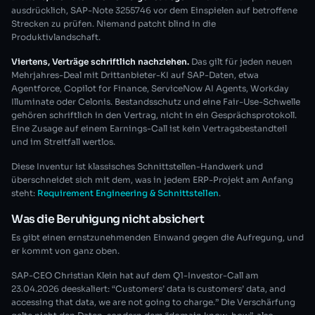
ausdrücklich, SAP-Note 3255746 vor dem Einspielen auf betroffene
Strecken zu prüfen. Niemand patcht blind in die
Produktivlandschaft.
Viertens, Verträge schriftlich nachziehen.
Das gilt für jeden neuen
Mehrjahres-Deal mit Drittanbieter-KI auf SAP-Daten, etwa
Agentforce, Copilot for Finance, ServiceNow AI Agents, Workday
Illuminate oder Celonis. Bestandsschutz und eine Fair-Use-Schwelle
gehören schriftlich in den Vertrag, nicht in ein Gesprächsprotokoll.
Eine Zusage auf einem Earnings-Call ist kein Vertragsbestandteil
und im Streitfall wertlos.
Diese Inventur ist klassisches Schnittstellen-Handwerk und
überschneidet sich mit dem, was in jedem ERP-Projekt am Anfang
steht:
Requirement Engineering & Schnittstellen
.
Was die Beruhigung nicht absichert
Es gibt einen ernstzunehmenden Einwand gegen die Aufregung, und
er kommt von ganz oben.
SAP-CEO Christian Klein hat auf dem Q1-Investor-Call am
23.04.2026 deeskaliert: “Customers’ data is customers’ data, and
accessing that data, we are not going to charge.” Die Verschärfung