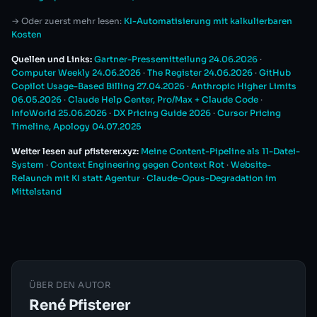
→ Oder zuerst mehr lesen:
KI-Automatisierung mit kalkulierbaren
Kosten
Quellen und Links:
Gartner-Pressemitteilung 24.06.2026
·
Computer Weekly 24.06.2026
·
The Register 24.06.2026
·
GitHub
Copilot Usage-Based Billing 27.04.2026
·
Anthropic Higher Limits
06.05.2026
·
Claude Help Center, Pro/Max + Claude Code
·
InfoWorld 25.06.2026
·
DX Pricing Guide 2026
·
Cursor Pricing
Timeline, Apology 04.07.2025
Weiter lesen auf pfisterer.xyz:
Meine Content-Pipeline als 11-Datei-
System
·
Context Engineering gegen Context Rot
·
Website-
Relaunch mit KI statt Agentur
·
Claude-Opus-Degradation im
Mittelstand
ÜBER DEN AUTOR
René Pfisterer