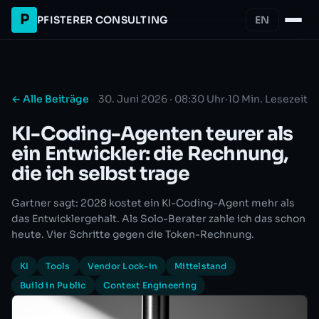
P
PFISTERER CONSULTING
EN
← Alle Beiträge
30. Juni 2026 · 08:30 Uhr
·
10 Min. Lesezeit
KI-Coding-Agenten teurer als
ein Entwickler: die Rechnung,
die ich selbst trage
Gartner sagt: 2028 kostet ein KI-Coding-Agent mehr als
das Entwicklergehalt. Als Solo-Berater zahle ich das schon
heute. Vier Schritte gegen die Token-Rechnung.
KI
Tools
Vendor Lock-in
Mittelstand
Build in Public
Context Engineering