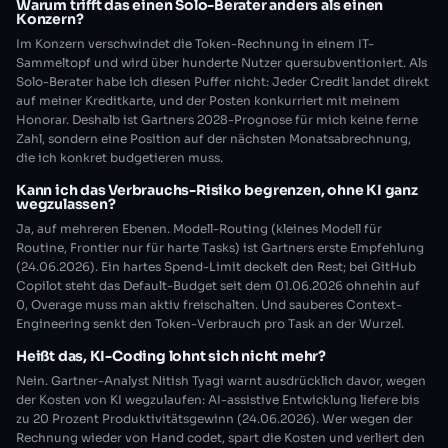
Warum trifft das einen Solo-Berater anders als einen
Konzern?
Im Konzern verschwindet die Token-Rechnung in einem IT-
Sammeltopf und wird über hunderte Nutzer quersubventioniert. Als
Solo-Berater habe ich diesen Puffer nicht: Jeder Credit landet direkt
auf meiner Kreditkarte, und der Posten konkurriert mit meinem
Honorar. Deshalb ist Gartners 2028-Prognose für mich keine ferne
Zahl, sondern eine Position auf der nächsten Monatsabrechnung,
die ich konkret budgetieren muss.
Kann ich das Verbrauchs-Risiko begrenzen, ohne KI ganz
wegzulassen?
Ja, auf mehreren Ebenen. Modell-Routing (kleines Modell für
Routine, Frontier nur für harte Tasks) ist Gartners erste Empfehlung
(24.06.2026). Ein hartes Spend-Limit deckelt den Rest; bei GitHub
Copilot steht das Default-Budget seit dem 01.06.2026 ohnehin auf
0, Overage muss man aktiv freischalten. Und sauberes Context-
Engineering senkt den Token-Verbrauch pro Task an der Wurzel.
Heißt das, KI-Coding lohnt sich nicht mehr?
Nein. Gartner-Analyst Nitish Tyagi warnt ausdrücklich davor, wegen
der Kosten von KI wegzulaufen: AI-assistive Entwicklung liefere bis
zu 20 Prozent Produktivitätsgewinn (24.06.2026). Wer wegen der
Rechnung wieder von Hand codet, spart die Kosten und verliert den