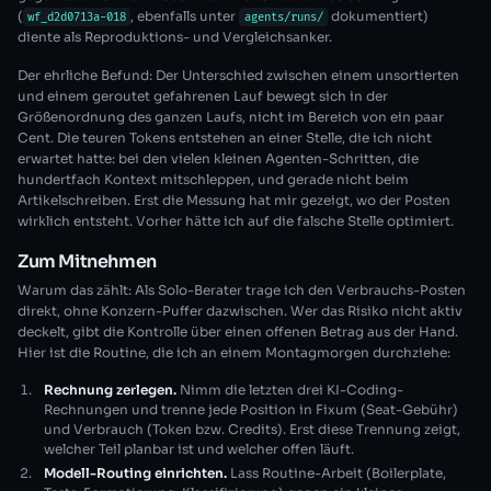
(
, ebenfalls unter
dokumentiert)
wf_d2d0713a-018
agents/runs/
diente als Reproduktions- und Vergleichsanker.
Der ehrliche Befund: Der Unterschied zwischen einem unsortierten
und einem geroutet gefahrenen Lauf bewegt sich in der
Größenordnung des ganzen Laufs, nicht im Bereich von ein paar
Cent. Die teuren Tokens entstehen an einer Stelle, die ich nicht
erwartet hatte: bei den vielen kleinen Agenten-Schritten, die
hundertfach Kontext mitschleppen, und gerade nicht beim
Artikelschreiben. Erst die Messung hat mir gezeigt, wo der Posten
wirklich entsteht. Vorher hätte ich auf die falsche Stelle optimiert.
Zum Mitnehmen
Warum das zählt: Als Solo-Berater trage ich den Verbrauchs-Posten
direkt, ohne Konzern-Puffer dazwischen. Wer das Risiko nicht aktiv
deckelt, gibt die Kontrolle über einen offenen Betrag aus der Hand.
Hier ist die Routine, die ich an einem Montagmorgen durchziehe:
Rechnung zerlegen.
Nimm die letzten drei KI-Coding-
Rechnungen und trenne jede Position in Fixum (Seat-Gebühr)
und Verbrauch (Token bzw. Credits). Erst diese Trennung zeigt,
welcher Teil planbar ist und welcher offen läuft.
Modell-Routing einrichten.
Lass Routine-Arbeit (Boilerplate,