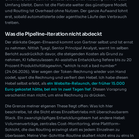
Umfang bleibt. Dann ist die Flatrate weiter das günstigere Modell,
und Routing ist Overhead ohne Nutzen. Der ganze Aufwand lohnt
erst, sobald automatisierte oder agentische Läufe den Verbrauch
treiben.
Was die Pipeline-Iteration nicht abdeckt
Der stärkste Gegen-Einwand kommt von Gartner selbst und ist ernst
zu nehmen. Nitish Tyagi, Senior Principal Analyst, warnt im selben
Bericht ausdrücklich davor, die steigenden Kosten als Grund zu
nehmen, KI fallenzulassen: AI-assistive Entwicklung liefere bis zu 20
Prozent Produktivitätsgewinn, “which is not a bad number”
(24.06.2026). Wer wegen der Token-Rechnung wieder von Hand
codet, spart die Rechnung und verliert den Hebel. Ich habe diesen
Hebel selbst erlebt, als
ein Website-Relaunch, der früher 15.000
Euro gekostet hätte, bei mir in zwei Tagen lief
. Diesen Vorsprung
verschenkt man nicht, um eine Rechnung zu drücken.
Die Grenze meiner eigenen These liegt offen: Was ich hier
beschreibe, ist die Sicht eines Einzelbetriebs mit überschaubarem
Stack. Ein zwanzigköpfiges Entwicklungsteam hat andere Hebel:
Volumenverträge, zentrales Cost-Monitoring, eine Plattform-
Schicht, die das Routing erzwingt statt es jedem Einzelnen zu
überlassen. Meine Vier-Schritte-Routine skaliert nicht eins zu eins in