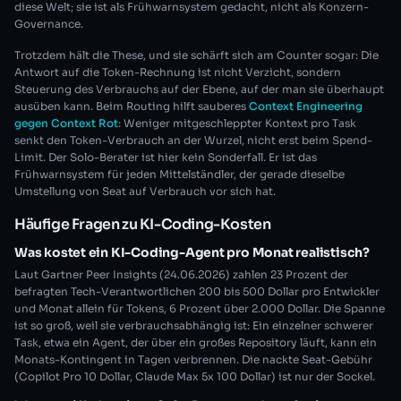
diese Welt; sie ist als Frühwarnsystem gedacht, nicht als Konzern-
Governance.
Trotzdem hält die These, und sie schärft sich am Counter sogar: Die
Antwort auf die Token-Rechnung ist nicht Verzicht, sondern
Steuerung des Verbrauchs auf der Ebene, auf der man sie überhaupt
ausüben kann. Beim Routing hilft sauberes
Context Engineering
gegen Context Rot
: Weniger mitgeschleppter Kontext pro Task
senkt den Token-Verbrauch an der Wurzel, nicht erst beim Spend-
Limit. Der Solo-Berater ist hier kein Sonderfall. Er ist das
Frühwarnsystem für jeden Mittelständler, der gerade dieselbe
Umstellung von Seat auf Verbrauch vor sich hat.
Häufige Fragen zu KI-Coding-Kosten
Was kostet ein KI-Coding-Agent pro Monat realistisch?
Laut Gartner Peer Insights (24.06.2026) zahlen 23 Prozent der
befragten Tech-Verantwortlichen 200 bis 500 Dollar pro Entwickler
und Monat allein für Tokens, 6 Prozent über 2.000 Dollar. Die Spanne
ist so groß, weil sie verbrauchsabhängig ist: Ein einzelner schwerer
Task, etwa ein Agent, der über ein großes Repository läuft, kann ein
Monats-Kontingent in Tagen verbrennen. Die nackte Seat-Gebühr
(Copilot Pro 10 Dollar, Claude Max 5x 100 Dollar) ist nur der Sockel.