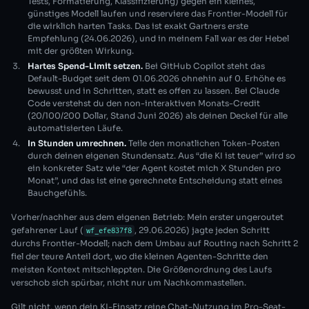
Tests, Formatierung, Klassifizierung) gegen ein kleines,
günstiges Modell laufen und reserviere das Frontier-Modell für
die wirklich harten Tasks. Das ist exakt Gartners erste
Empfehlung (24.06.2026), und in meinem Fall war es der Hebel
mit der größten Wirkung.
Hartes Spend-Limit setzen.
Bei GitHub Copilot steht das
Default-Budget seit dem 01.06.2026 ohnehin auf 0. Erhöhe es
bewusst und in Schritten, statt es offen zu lassen. Bei Claude
Code verstehst du den non-interaktiven Monats-Credit
(20/100/200 Dollar, Stand Juni 2026) als deinen Deckel für alle
automatisierten Läufe.
In Stunden umrechnen.
Teile den monatlichen Token-Posten
durch deinen eigenen Stundensatz. Aus “die KI ist teuer” wird so
ein konkreter Satz wie “der Agent kostet mich X Stunden pro
Monat”, und das ist eine gerechnete Entscheidung statt eines
Bauchgefühls.
Vorher/nachher aus dem eigenen Betrieb: Mein erster ungeroutet
gefahrener Lauf (
, 29.06.2026) jagte jeden Schritt
wf_efe837f8
durchs Frontier-Modell; nach dem Umbau auf Routing nach Schritt 2
fiel der teure Anteil dort, wo die kleinen Agenten-Schritte den
meisten Kontext mitschleppten. Die Größenordnung des Laufs
verschob sich spürbar, nicht nur um Nachkommastellen.
Gilt nicht, wenn dein KI-Einsatz reine Chat-Nutzung im Pro-Seat-