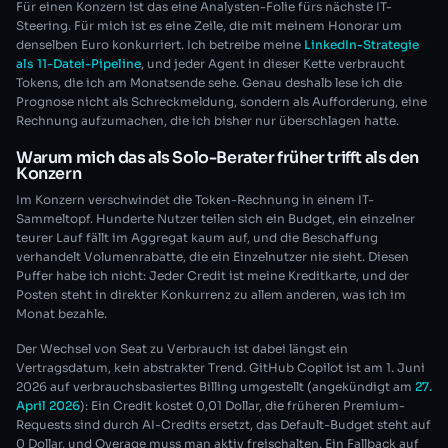
Für einen Konzern ist das eine Analysten-Folie fürs nächste IT-
Steering. Für mich ist es eine Zeile, die mit meinem Honorar um
denselben Euro konkurriert. Ich betreibe meine
LinkedIn-Strategie
als 11-Datei-Pipeline
, und jeder Agent in dieser Kette verbraucht
Tokens, die ich am Monatsende sehe. Genau deshalb lese ich die
Prognose nicht als Schreckmeldung, sondern als Aufforderung, eine
Rechnung aufzumachen, die ich bisher nur überschlagen hatte.
Warum mich das als Solo-Berater früher trifft als den
Konzern
Im Konzern verschwindet die Token-Rechnung in einem IT-
Sammeltopf. Hunderte Nutzer teilen sich ein Budget, ein einzelner
teurer Lauf fällt im Aggregat kaum auf, und die Beschaffung
verhandelt Volumenrabatte, die ein Einzelnutzer nie sieht. Diesen
Puffer habe ich nicht: Jeder Credit ist meine Kreditkarte, und der
Posten steht in direkter Konkurrenz zu allem anderen, was ich im
Monat bezahle.
Der Wechsel von Seat zu Verbrauch ist dabei längst ein
Vertragsdatum, kein abstrakter Trend. GitHub Copilot ist am 1. Juni
2026 auf verbrauchsbasiertes Billing umgestellt (angekündigt am
27.
April 2026
): Ein Credit kostet 0,01 Dollar, die früheren Premium-
Requests sind durch AI-Credits ersetzt, das Default-Budget steht auf
0 Dollar, und Overage muss man aktiv freischalten. Ein Fallback auf