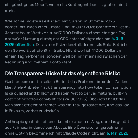
ein günstigeres Modell, wenn das Kontingent leer ist, gibt es nicht
mehr.
Wie schnell so etwas eskaliert, hat Cursor im Sommer 2025
vorgeführt. Nach einer Umstellung im Juni 2025 brannte ein Team-
Jahresabo im Wert von rund 7.000 Dollar an einem einzigen Tag
normaler Nutzung durch; der CEO entschuldigte sich am
4. Juli
2025 öffentlich
. Das ist der Präzedenzfall, der mir als Solo-Betrieb
den Schweiß auf die Stirn treibt. Nicht weil ich 7.000 Dollar an
einem Tag verbrenne, sondern weil bei mir niemand zwischen der
Rechnung und meinem Konto steht.
Die Transparenz-Lücke ist das eigentliche Risiko
Gartner benennt im selben Bericht das Problem hinter den Zahlen
klar: Viele Anbieter “lack transparency into how token consumption
is calculated and billed” und haben “yet to deliver mature, built-in
cost optimization capabilities” (24.06.2026). Übersetzt heißt das:
Man sieht oft erst hinterher, was ein Task gekostet hat, und das Tool
hilft kaum, vorher zu deckeln.
Anthropic geht hier einen erkennbar anderen Weg, und das gehört
aus Fairness in denselben Absatz. Eine Überraschungsrechnung
ohne Opt-in bekomme ich mit Claude Code nicht; am
6. Mai 2026