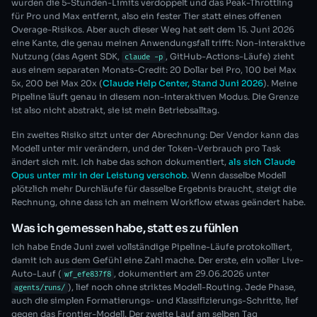
wurden die 5-Stunden-Limits verdoppelt und das Peak-Throttling
für Pro und Max entfernt, also ein fester Tier statt eines offenen
Overage-Risikos. Aber auch dieser Weg hat seit dem 15. Juni 2026
eine Kante, die genau meinen Anwendungsfall trifft: Non-interaktive
Nutzung (das Agent SDK,
, GitHub-Actions-Läufe) zieht
claude -p
aus einem separaten Monats-Credit: 20 Dollar bei Pro, 100 bei Max
5x, 200 bei Max 20x (
Claude Help Center, Stand Juni 2026
). Meine
Pipeline läuft genau in diesem non-interaktiven Modus. Die Grenze
ist also nicht abstrakt, sie ist mein Betriebsalltag.
Ein zweites Risiko sitzt unter der Abrechnung: Der Vendor kann das
Modell unter mir verändern, und der Token-Verbrauch pro Task
ändert sich mit. Ich habe das schon dokumentiert,
als sich Claude
Opus unter mir in der Leistung verschob
. Wenn dasselbe Modell
plötzlich mehr Durchläufe für dasselbe Ergebnis braucht, steigt die
Rechnung, ohne dass ich an meinem Workflow etwas geändert habe.
Was ich gemessen habe, statt es zu fühlen
Ich habe Ende Juni zwei vollständige Pipeline-Läufe protokolliert,
damit ich aus dem Gefühl eine Zahl mache. Der erste, ein voller Live-
Auto-Lauf (
, dokumentiert am 29.06.2026 unter
wf_efe837f8
), lief noch ohne striktes Modell-Routing. Jede Phase,
agents/runs/
auch die simplen Formatierungs- und Klassifizierungs-Schritte, lief
gegen das Frontier-Modell. Der zweite Lauf am selben Tag