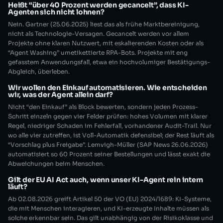
Heißt “über 40 Prozent werden gecancelt”, dass KI-
Agenten sich nicht lohnen?
Nein. Gartner (25.06.2025) liest das als frühe Marktbereinigung,
nicht als Technologie-Versagen. Gecancelt werden vor allem
Projekte ohne klaren Nutzwert, mit eskalierenden Kosten oder als
“Agent Washing” umetikettierte RPA-Bots. Projekte mit eng
gefasstem Anwendungsfall, etwa ein hochvolumiger Bestätigungs-
Abgleich, überleben.
Wir wollen den Einkauf automatisieren. Wie entscheiden
wir, was der Agent allein darf?
Nicht “den Einkauf” als Block bewerten, sondern jeden Prozess-
Schritt einzeln gegen vier Felder prüfen: hohes Volumen mit klarer
Regel, niedriger Schaden im Fehlerfall, vorhandener Audit-Trail. Nur
wo alle vier zutreffen, ist Voll-Automatik defensibel; der Rest läuft als
“Vorschlag plus Freigabe”. Lemvigh-Müller (SAP News 26.06.2026)
automatisiert so 60 Prozent seiner Bestellungen und lässt exakt die
Abweichungen beim Menschen.
Gilt der EU AI Act auch, wenn unser KI-Agent rein intern
läuft?
Ab 02.08.2026 greift Artikel 50 der VO (EU) 2024/1689: KI-Systeme,
die mit Menschen interagieren, und KI-erzeugte Inhalte müssen als
solche erkennbar sein. Das gilt unabhängig von der Risikoklasse und