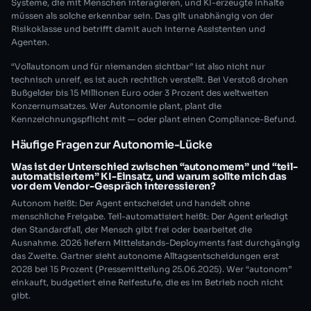
Systeme, die mit Menschen interagieren, und KI-erzeugte Inhalte
müssen als solche erkennbar sein. Das gilt unabhängig von der
Risikoklasse und betrifft damit auch interne Assistenten und
Agenten.
“Vollautonom und für niemanden sichtbar” ist also nicht nur
technisch unreif, es ist auch rechtlich verstellt. Bei Verstoß drohen
Bußgelder bis 15 Millionen Euro oder 3 Prozent des weltweiten
Konzernumsatzes. Wer Autonomie plant, plant die
Kennzeichnungspflicht mit — oder plant einen Compliance-Befund.
Häufige Fragen zur Autonomie-Lücke
Was ist der Unterschied zwischen “autonomem” und “teil-
automatisiertem” KI-Einsatz, und warum sollte mich das
vor dem Vendor-Gespräch interessieren?
Autonom heißt: Der Agent entscheidet und handelt ohne
menschliche Freigabe. Teil-automatisiert heißt: Der Agent erledigt
den Standardfall, der Mensch gibt frei oder bearbeitet die
Ausnahme. 2026 liefern Mittelstands-Deployments fast durchgängig
das Zweite. Gartner sieht autonome Alltagsentscheidungen erst
2028 bei 15 Prozent (Pressemitteilung 25.06.2025). Wer “autonom”
einkauft, budgetiert eine Reifestufe, die es im Betrieb noch nicht
gibt.