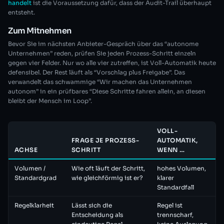
handelt
ist die Voraussetzung dafür, dass der Audit-Trail überhaupt
entsteht.
Zum Mitnehmen
Bevor Sie im nächsten Anbieter-Gespräch über das “autonome
Unternehmen” reden, prüfen Sie jeden Prozess-Schritt einzeln
gegen vier Felder. Nur wo alle vier zutreffen, ist Voll-Automatik heute
defensibel. Der Rest läuft als “Vorschlag plus Freigabe”. Das
verwandelt das schwammige “Wir machen das Unternehmen
autonom” in ein prüfbares “Diese Schritte fahren allein, an diesen
bleibt der Mensch im Loop”.
VOLL-
FRAGE JE PROZESS-
AUTOMATIK,
ACHSE
SCHRITT
WENN …
Volumen /
Wie oft läuft der Schritt,
hohes Volumen,
Standardgrad
wie gleichförmig ist er?
klarer
Standardfall
Regelklarheit
Lässt sich die
Regel ist
Entscheidung als
trennscharf,