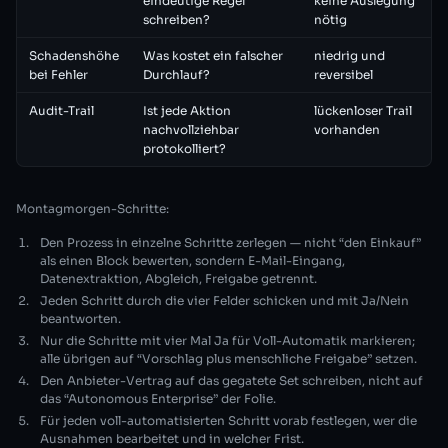
eindeutige Regel
keine Auslegung
schreiben?
nötig
Schadenshöhe
Was kostet ein falscher
niedrig und
bei Fehler
Durchlauf?
reversibel
Audit-Trail
Ist jede Aktion
lückenloser Trail
nachvollziehbar
vorhanden
protokolliert?
Montagmorgen-Schritte:
Den Prozess in einzelne Schritte zerlegen — nicht “den Einkauf”
als einen Block bewerten, sondern E-Mail-Eingang,
Datenextraktion, Abgleich, Freigabe getrennt.
Jeden Schritt durch die vier Felder schicken und mit Ja/Nein
beantworten.
Nur die Schritte mit vier Mal Ja für Voll-Automatik markieren;
alle übrigen auf “Vorschlag plus menschliche Freigabe” setzen.
Den Anbieter-Vertrag auf das gegatete Set schreiben, nicht auf
das “Autonomous Enterprise” der Folie.
Für jeden voll-automatisierten Schritt vorab festlegen, wer die
Ausnahmen bearbeitet und in welcher Frist.