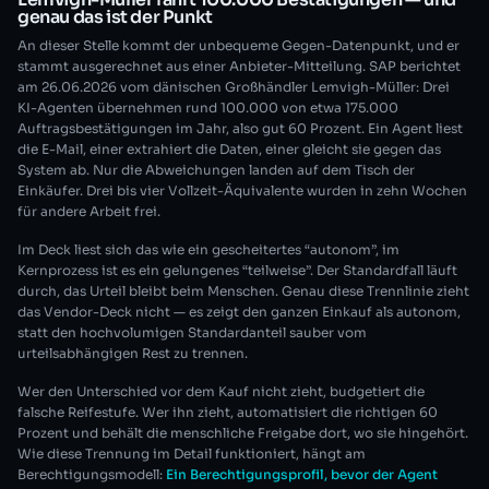
genau das ist der Punkt
An dieser Stelle kommt der unbequeme Gegen-Datenpunkt, und er
stammt ausgerechnet aus einer Anbieter-Mitteilung. SAP berichtet
am 26.06.2026 vom dänischen Großhändler Lemvigh-Müller: Drei
KI-Agenten übernehmen rund 100.000 von etwa 175.000
Auftragsbestätigungen im Jahr, also gut 60 Prozent. Ein Agent liest
die E-Mail, einer extrahiert die Daten, einer gleicht sie gegen das
System ab. Nur die Abweichungen landen auf dem Tisch der
Einkäufer. Drei bis vier Vollzeit-Äquivalente wurden in zehn Wochen
für andere Arbeit frei.
Im Deck liest sich das wie ein gescheitertes “autonom”, im
Kernprozess ist es ein gelungenes “teilweise”. Der Standardfall läuft
durch, das Urteil bleibt beim Menschen. Genau diese Trennlinie zieht
das Vendor-Deck nicht — es zeigt den ganzen Einkauf als autonom,
statt den hochvolumigen Standardanteil sauber vom
urteilsabhängigen Rest zu trennen.
Wer den Unterschied vor dem Kauf nicht zieht, budgetiert die
falsche Reifestufe. Wer ihn zieht, automatisiert die richtigen 60
Prozent und behält die menschliche Freigabe dort, wo sie hingehört.
Wie diese Trennung im Detail funktioniert, hängt am
Berechtigungsmodell:
Ein Berechtigungsprofil, bevor der Agent