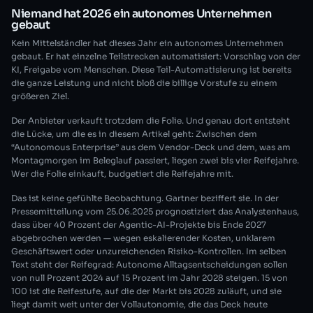
Niemand hat 2026 ein autonomes Unternehmen
gebaut
Kein Mittelständler hat dieses Jahr ein autonomes Unternehmen
gebaut. Er hat einzelne Teilstrecken automatisiert: Vorschlag von der
KI, Freigabe vom Menschen. Diese Teil-Automatisierung ist bereits
die ganze Leistung und nicht bloß die billige Vorstufe zu einem
größeren Ziel.
Der Anbieter verkauft trotzdem die Folie. Und genau dort entsteht
die Lücke, um die es in diesem Artikel geht: Zwischen dem
“Autonomous Enterprise” aus dem Vendor-Deck und dem, was am
Montagmorgen im Beleglauf passiert, liegen zwei bis vier Reifejahre.
Wer die Folie einkauft, budgetiert die Reifejahre mit.
Das ist keine gefühlte Beobachtung. Gartner beziffert sie. In der
Pressemitteilung vom 25.06.2025 prognostiziert das Analystenhaus,
dass über 40 Prozent der Agentic-AI-Projekte bis Ende 2027
abgebrochen werden — wegen eskalierender Kosten, unklarem
Geschäftswert oder unzureichenden Risiko-Kontrollen. Im selben
Text steht der Reifegrad: Autonome Alltagsentscheidungen sollen
von null Prozent 2024 auf 15 Prozent im Jahr 2028 steigen. 15 von
100 ist die Reifestufe, auf die der Markt bis 2028 zuläuft, und sie
liegt damit weit unter der Vollautonomie, die das Deck heute