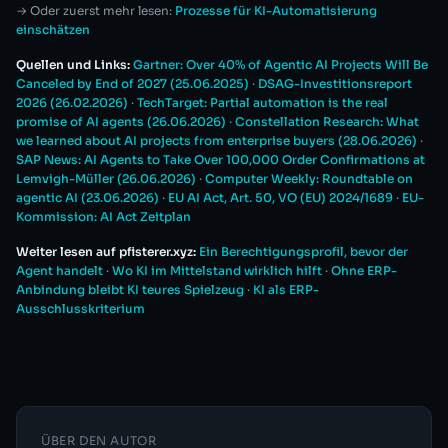
→ Oder zuerst mehr lesen:
Prozesse für KI-Automatisierung
einschätzen
Quellen und Links:
Gartner: Over 40% of Agentic AI Projects Will Be
Canceled by End of 2027 (25.06.2025)
·
DSAG-Investitionsreport
2026 (26.02.2026)
·
TechTarget: Partial automation is the real
promise of AI agents (26.06.2026)
·
Constellation Research: What
we learned about AI projects from enterprise buyers (28.06.2026)
·
SAP News: AI Agents to Take Over 100,000 Order Confirmations at
Lemvigh-Müller (26.06.2026)
·
Computer Weekly: Roundtable on
agentic AI (23.06.2026)
·
EU AI Act, Art. 50, VO (EU) 2024/1689
·
EU-
Kommission: AI Act Zeitplan
Weiter lesen auf pfisterer.xyz:
Ein Berechtigungsprofil, bevor der
Agent handelt
·
Wo KI im Mittelstand wirklich hilft
·
Ohne ERP-
Anbindung bleibt KI teures Spielzeug
·
KI als ERP-
Ausschlusskriterium
ÜBER DEN AUTOR