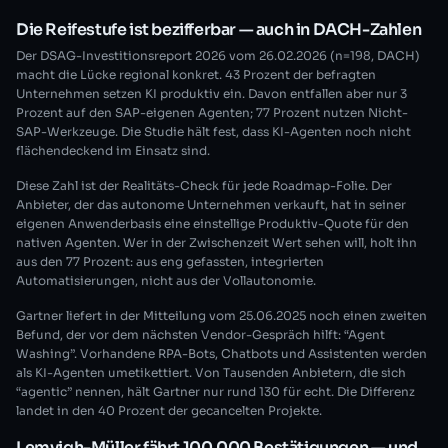
Die Reifestufe ist bezifferbar — auch in DACH-Zahlen
Der DSAG-Investitionsreport 2026 vom 26.02.2026 (n=198, DACH)
macht die Lücke regional konkret. 43 Prozent der befragten
Unternehmen setzen KI produktiv ein. Davon entfallen aber nur 3
Prozent auf den SAP-eigenen Agenten; 77 Prozent nutzen Nicht-
SAP-Werkzeuge. Die Studie hält fest, dass KI-Agenten noch nicht
flächendeckend im Einsatz sind.
Diese Zahl ist der Realitäts-Check für jede Roadmap-Folie. Der
Anbieter, der das autonome Unternehmen verkauft, hat in seiner
eigenen Anwenderbasis eine einstellige Produktiv-Quote für den
nativen Agenten. Wer in der Zwischenzeit Wert sehen will, holt ihn
aus den 77 Prozent: aus eng gefassten, integrierten
Automatisierungen, nicht aus der Vollautonomie.
Gartner liefert in der Mitteilung vom 25.06.2025 noch einen zweiten
Befund, der vor dem nächsten Vendor-Gespräch hilft: “Agent
Washing”. Vorhandene RPA-Bots, Chatbots und Assistenten werden
als KI-Agenten umetikettiert. Von Tausenden Anbietern, die sich
“agentic” nennen, hält Gartner nur rund 130 für echt. Die Differenz
landet in den 40 Prozent der gecancelten Projekte.
Lemvigh-Müller fährt 100.000 Bestätigungen — und