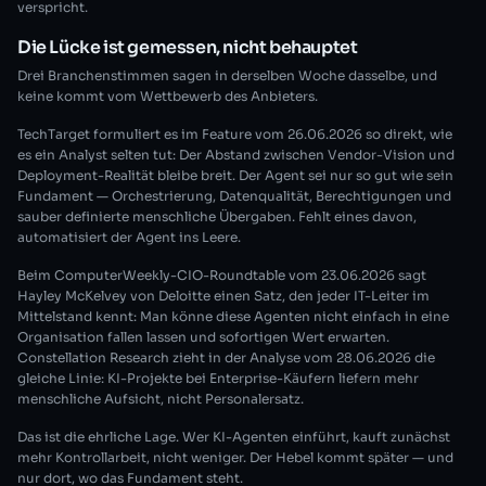
verspricht.
Die Lücke ist gemessen, nicht behauptet
Drei Branchenstimmen sagen in derselben Woche dasselbe, und
keine kommt vom Wettbewerb des Anbieters.
TechTarget formuliert es im Feature vom 26.06.2026 so direkt, wie
es ein Analyst selten tut: Der Abstand zwischen Vendor-Vision und
Deployment-Realität bleibe breit. Der Agent sei nur so gut wie sein
Fundament — Orchestrierung, Datenqualität, Berechtigungen und
sauber definierte menschliche Übergaben. Fehlt eines davon,
automatisiert der Agent ins Leere.
Beim ComputerWeekly-CIO-Roundtable vom 23.06.2026 sagt
Hayley McKelvey von Deloitte einen Satz, den jeder IT-Leiter im
Mittelstand kennt: Man könne diese Agenten nicht einfach in eine
Organisation fallen lassen und sofortigen Wert erwarten.
Constellation Research zieht in der Analyse vom 28.06.2026 die
gleiche Linie: KI-Projekte bei Enterprise-Käufern liefern mehr
menschliche Aufsicht, nicht Personalersatz.
Das ist die ehrliche Lage. Wer KI-Agenten einführt, kauft zunächst
mehr Kontrollarbeit, nicht weniger. Der Hebel kommt später — und
nur dort, wo das Fundament steht.