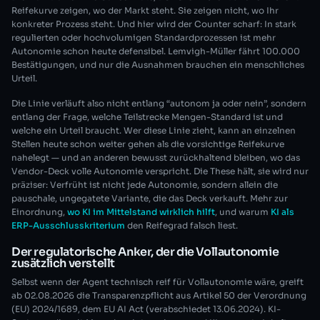
Reifekurve zeigen, wo der Markt steht. Sie zeigen nicht, wo Ihr
konkreter Prozess steht. Und hier wird der Counter scharf: In stark
regulierten oder hochvolumigen Standardprozessen ist mehr
Autonomie schon heute defensibel. Lemvigh-Müller fährt 100.000
Bestätigungen, und nur die Ausnahmen brauchen ein menschliches
Urteil.
Die Linie verläuft also nicht entlang “autonom ja oder nein”, sondern
entlang der Frage, welche Teilstrecke Mengen-Standard ist und
welche ein Urteil braucht. Wer diese Linie zieht, kann an einzelnen
Stellen heute schon weiter gehen als die vorsichtige Reifekurve
nahelegt — und an anderen bewusst zurückhaltend bleiben, wo das
Vendor-Deck volle Autonomie verspricht. Die These hält, sie wird nur
präziser: Verfrüht ist nicht jede Autonomie, sondern allein die
pauschale, ungegatete Variante, die das Deck verkauft. Mehr zur
Einordnung,
wo KI im Mittelstand wirklich hilft
, und warum
KI als
ERP-Ausschlusskriterium
den Reifegrad falsch liest.
Der regulatorische Anker, der die Vollautonomie
zusätzlich verstellt
Selbst wenn der Agent technisch reif für Vollautonomie wäre, greift
ab 02.08.2026 die Transparenzpflicht aus Artikel 50 der Verordnung
(EU) 2024/1689, dem EU AI Act (verabschiedet 13.06.2024). KI-