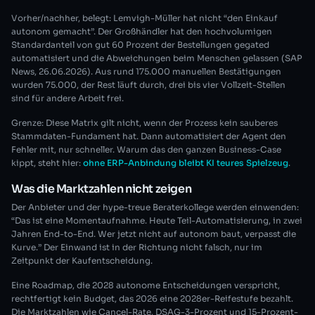
Vorher/nachher, belegt: Lemvigh-Müller hat nicht “den Einkauf
autonom gemacht”. Der Großhändler hat den hochvolumigen
Standardanteil von gut 60 Prozent der Bestellungen gegated
automatisiert und die Abweichungen beim Menschen gelassen (SAP
News, 26.06.2026). Aus rund 175.000 manuellen Bestätigungen
wurden 75.000, der Rest läuft durch, drei bis vier Vollzeit-Stellen
sind für andere Arbeit frei.
Grenze: Diese Matrix gilt nicht, wenn der Prozess kein sauberes
Stammdaten-Fundament hat. Dann automatisiert der Agent den
Fehler mit, nur schneller. Warum das den ganzen Business-Case
kippt, steht hier:
ohne ERP-Anbindung bleibt KI teures Spielzeug
.
Was die Marktzahlen nicht zeigen
Der Anbieter und der hype-treue Beraterkollege werden einwenden:
“Das ist eine Momentaufnahme. Heute Teil-Automatisierung, in zwei
Jahren End-to-End. Wer jetzt nicht auf autonom baut, verpasst die
Kurve.” Der Einwand ist in der Richtung nicht falsch, nur im
Zeitpunkt der Kaufentscheidung.
Eine Roadmap, die 2028 autonome Entscheidungen verspricht,
rechtfertigt kein Budget, das 2026 eine 2028er-Reifestufe bezahlt.
Die Marktzahlen wie Cancel-Rate, DSAG-3-Prozent und 15-Prozent-