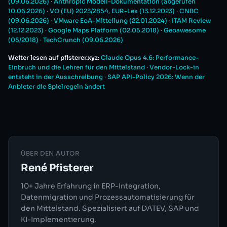
(09.06.2026)
·
Anthropic Modell-Dokumentation (abgerufen
10.06.2026)
·
VO (EU) 2023/2854, EUR-Lex (13.12.2023)
·
CNBC
(09.06.2026)
·
VMware EoA-Mitteilung (22.01.2024)
·
ITAM Review
(12.12.2023)
·
Google Maps Platform (02.05.2018)
·
Geoawesome
(05/2018)
·
TechCrunch (09.06.2026)
Weiter lesen auf pfisterer.xyz:
Claude Opus 4.6: Performance-
Einbruch und die Lehren für den Mittelstand
·
Vendor-Lock-in
entsteht in der Ausschreibung
·
SAP API-Policy 2026: Wenn der
Anbieter die Spielregeln ändert
ÜBER DEN AUTOR
René Pfisterer
10+ Jahre Erfahrung in ERP-Integration,
Datenmigration und Prozessautomatisierung für
den Mittelstand. Spezialisiert auf DATEV, SAP und
KI-Implementierung.