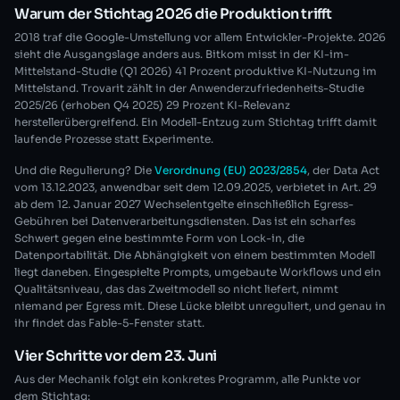
Warum der Stichtag 2026 die Produktion trifft
2018 traf die Google-Umstellung vor allem Entwickler-Projekte. 2026
sieht die Ausgangslage anders aus. Bitkom misst in der KI-im-
Mittelstand-Studie (Q1 2026) 41 Prozent produktive KI-Nutzung im
Mittelstand. Trovarit zählt in der Anwenderzufriedenheits-Studie
2025/26 (erhoben Q4 2025) 29 Prozent KI-Relevanz
herstellerübergreifend. Ein Modell-Entzug zum Stichtag trifft damit
laufende Prozesse statt Experimente.
Und die Regulierung? Die
Verordnung (EU) 2023/2854
, der Data Act
vom 13.12.2023, anwendbar seit dem 12.09.2025, verbietet in Art. 29
ab dem 12. Januar 2027 Wechselentgelte einschließlich Egress-
Gebühren bei Datenverarbeitungsdiensten. Das ist ein scharfes
Schwert gegen eine bestimmte Form von Lock-in, die
Datenportabilität. Die Abhängigkeit von einem bestimmten Modell
liegt daneben. Eingespielte Prompts, umgebaute Workflows und ein
Qualitätsniveau, das das Zweitmodell so nicht liefert, nimmt
niemand per Egress mit. Diese Lücke bleibt unreguliert, und genau in
ihr findet das Fable-5-Fenster statt.
Vier Schritte vor dem 23. Juni
Aus der Mechanik folgt ein konkretes Programm, alle Punkte vor
dem Stichtag: