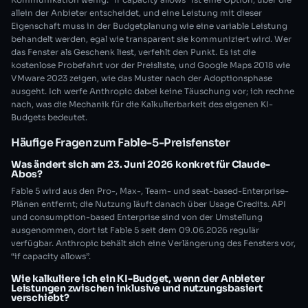
allein der Anbieter entscheidet, und eine Leistung mit dieser
Eigenschaft muss in der Budgetplanung wie eine variable Leistung
behandelt werden, egal wie transparent sie kommuniziert wird. Wer
das Fenster als Geschenk liest, verfehlt den Punkt. Es ist die
kostenlose Probefahrt vor der Preisliste, und Google Maps 2018 wie
VMware 2023 zeigen, wie das Muster nach der Adoptionsphase
ausgeht. Ich werfe Anthropic dabei keine Täuschung vor; ich rechne
nach, was die Mechanik für die Kalkulierbarkeit des eigenen KI-
Budgets bedeutet.
Häufige Fragen zum Fable-5-Preisfenster
Was ändert sich am 23. Juni 2026 konkret für Claude-
Abos?
Fable 5 wird aus den Pro-, Max-, Team- und seat-based-Enterprise-
Plänen entfernt; die Nutzung läuft danach über Usage Credits. API
und consumption-based Enterprise sind von der Umstellung
ausgenommen, dort ist Fable 5 seit dem 09.06.2026 regulär
verfügbar. Anthropic behält sich eine Verlängerung des Fensters vor,
“if capacity allows”.
Wie kalkuliere ich ein KI-Budget, wenn der Anbieter
Leistungen zwischen inklusive und nutzungsbasiert
verschiebt?