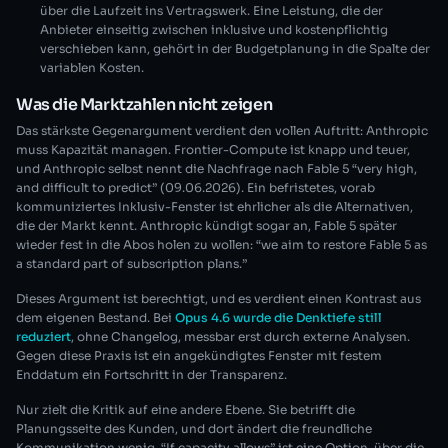
über die Laufzeit ins Vertragswerk. Eine Leistung, die der
Anbieter einseitig zwischen inklusive und kostenpflichtig
verschieben kann, gehört in der Budgetplanung in die Spalte der
variablen Kosten.
Was die Marktzahlen nicht zeigen
Das stärkste Gegenargument verdient den vollen Auftritt: Anthropic
muss Kapazität managen. Frontier-Compute ist knapp und teuer,
und Anthropic selbst nennt die Nachfrage nach Fable 5 “very high,
and difficult to predict” (09.06.2026). Ein befristetes, vorab
kommuniziertes Inklusiv-Fenster ist ehrlicher als die Alternativen,
die der Markt kennt. Anthropic kündigt sogar an, Fable 5 später
wieder fest in die Abos holen zu wollen: “we aim to restore Fable 5 as
a standard part of subscription plans.”
Dieses Argument ist berechtigt, und es verdient einen Kontrast aus
dem eigenen Bestand. Bei
Opus 4.6 wurde die Denktiefe still
reduziert
, ohne Changelog, messbar erst durch externe Analysen.
Gegen diese Praxis ist ein angekündigtes Fenster mit festem
Enddatum ein Fortschritt in der Transparenz.
Nur zielt die Kritik auf eine andere Ebene. Sie betrifft die
Planungsseite des Kunden, und dort ändert die freundliche
Kommunikation wenig. “If capacity allows” ist eine Option, über die