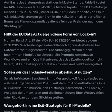
Auf Basis des Listenpreises statt des Inklusiv-Stands. Fable 5 kostet
im API-Listenpreis 10 US-Dollar je Million Input- und 50 US-Dollar je
Million Output-Tokens (Stand 10.06.2026), das Doppelte von Opus
4.8. Inklusivleistungen gehören in die Kalkulation als widerruflicher
Bonus; als Planungsgrundlage dient allein der Preis, der nach dem
Stichtag gilt.
Hilft der EU Data Act gegen diese Form von Lock-in?
Nur am Rand. Art. 29 der VO (EU) 2023/2854 verbietet ab dem
12.01.2027 Wechselentgelte einschließlich Egress-Gebühren bei
Datenverarbeitungsdiensten. Die Abhängigkeit von einem
bestimmten Modell, also eingespielte Prompts, umgebaute
Workflows und ein Qualitätsniveau, das das Zweitmodell so nicht
liefert, ist kein Datenportabilitäts-Problem und bleibt unreguliert.
Sollen wir das Inklusiv-Fenster überhaupt nutzen?
Ja, als befristeten Benchmark mit Messprotokoll. Vorab festlegen,
welche Aufgaben ab dem 23.06. mit dem im Abo enthaltenen Opus
4.8 weiterlaufen müssen, den Leistungsunterschied von Fable 5 je
Aufgabe dokumentieren und die Entscheidung über Weiterzahlen
oder Rückbau vor dem Stichtag treffen.
Was gehört in eine Exit-Strategie für KI-Modelle?
Vier Bausteine: modell-agnostische Prompts und Routing als