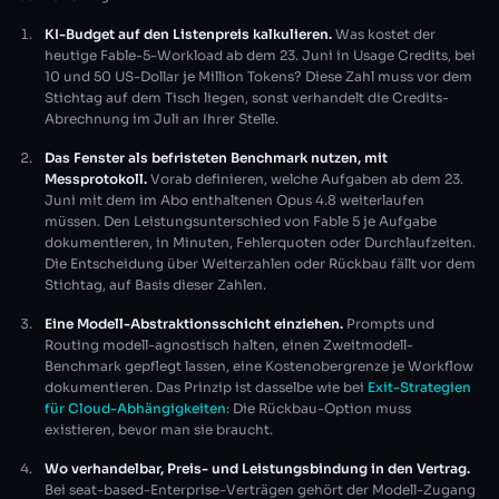
KI-Budget auf den Listenpreis kalkulieren.
Was kostet der
heutige Fable-5-Workload ab dem 23. Juni in Usage Credits, bei
10 und 50 US-Dollar je Million Tokens? Diese Zahl muss vor dem
Stichtag auf dem Tisch liegen, sonst verhandelt die Credits-
Abrechnung im Juli an Ihrer Stelle.
Das Fenster als befristeten Benchmark nutzen, mit
Messprotokoll.
Vorab definieren, welche Aufgaben ab dem 23.
Juni mit dem im Abo enthaltenen Opus 4.8 weiterlaufen
müssen. Den Leistungsunterschied von Fable 5 je Aufgabe
dokumentieren, in Minuten, Fehlerquoten oder Durchlaufzeiten.
Die Entscheidung über Weiterzahlen oder Rückbau fällt vor dem
Stichtag, auf Basis dieser Zahlen.
Eine Modell-Abstraktionsschicht einziehen.
Prompts und
Routing modell-agnostisch halten, einen Zweitmodell-
Benchmark gepflegt lassen, eine Kostenobergrenze je Workflow
dokumentieren. Das Prinzip ist dasselbe wie bei
Exit-Strategien
für Cloud-Abhängigkeiten
: Die Rückbau-Option muss
existieren, bevor man sie braucht.
Wo verhandelbar, Preis- und Leistungsbindung in den Vertrag.
Bei seat-based-Enterprise-Verträgen gehört der Modell-Zugang