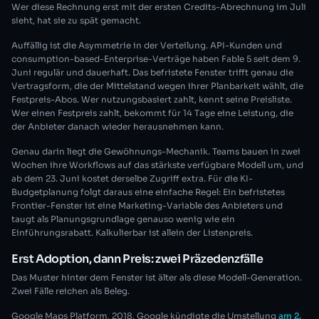
Wer diese Rechnung erst mit der ersten Credits-Abrechnung im Juli
sieht, hat sie zu spät gemacht.
Auffällig ist die Asymmetrie in der Verteilung. API-Kunden und
consumption-based-Enterprise-Verträge haben Fable 5 seit dem 9.
Juni regulär und dauerhaft. Das befristete Fenster trifft genau die
Vertragsform, die der Mittelstand wegen ihrer Planbarkeit wählt, die
Festpreis-Abos. Wer nutzungsbasiert zahlt, kennt seine Preisliste.
Wer einen Festpreis zahlt, bekommt für 14 Tage eine Leistung, die
der Anbieter danach wieder herausnehmen kann.
Genau darin liegt die Gewöhnungs-Mechanik. Teams bauen in zwei
Wochen ihre Workflows auf das stärkste verfügbare Modell um, und
ab dem 23. Juni kostet derselbe Zugriff extra. Für die KI-
Budgetplanung folgt daraus eine einfache Regel: Ein befristetes
Frontier-Fenster ist eine Marketing-Variable des Anbieters und
taugt als Planungsgrundlage genauso wenig wie ein
Einführungsrabatt. Kalkulierbar ist allein der Listenpreis.
Erst Adoption, dann Preis: zwei Präzedenzfälle
Das Muster hinter dem Fenster ist älter als diese Modell-Generation.
Zwei Fälle reichen als Beleg.
Google Maps Platform, 2018. Google kündigte die Umstellung
am 2.