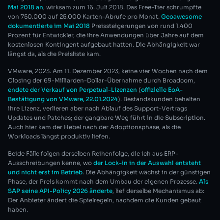
Mai 2018 an
, wirksam zum 16. Juli 2018. Das Free-Tier schrumpfte
von 750.000 auf 25.000 Karten-Abrufe pro Monat.
Geoawesome
dokumentierte im Mai 2018
Preissteigerungen von rund 1.400
Prozent für Entwickler, die ihre Anwendungen über Jahre auf dem
kostenlosen Kontingent aufgebaut hatten. Die Abhängigkeit war
längst da, als die Preisliste kam.
VMware, 2023. Am 11. Dezember 2023, keine vier Wochen nach dem
Closing der 69-Milliarden-Dollar-Übernahme durch Broadcom,
endete der Verkauf von Perpetual-Lizenzen
(
offizielle EoA-
Bestätigung von VMware, 22.01.2024
). Bestandskunden behalten
ihre Lizenz, verlieren aber nach Ablauf des Support-Vertrags
Updates und Patches; der gangbare Weg führt in die Subscription.
Auch hier kam der Hebel nach der Adoptionsphase, als die
Workloads längst produktiv liefen.
Beide Fälle folgen derselben Reihenfolge, die ich aus ERP-
Ausschreibungen kenne, wo
der Lock-in in der Auswahl entsteht
und nicht erst im Betrieb
. Die Abhängigkeit wächst in der günstigen
Phase, der Preis kommt nach dem Umbau der eigenen Prozesse.
Als
SAP seine API-Policy 2026 änderte
, lief derselbe Mechanismus ab:
Der Anbieter ändert die Spielregeln, nachdem die Kunden gebaut
haben.