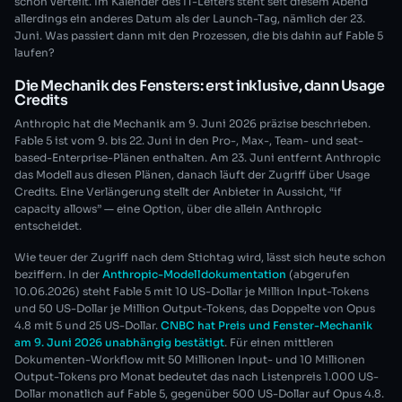
schon verteilt. Im Kalender des IT-Leiters steht seit diesem Abend
allerdings ein anderes Datum als der Launch-Tag, nämlich der 23.
Juni. Was passiert dann mit den Prozessen, die bis dahin auf Fable 5
laufen?
Die Mechanik des Fensters: erst inklusive, dann Usage
Credits
Anthropic hat die Mechanik am 9. Juni 2026 präzise beschrieben.
Fable 5 ist vom 9. bis 22. Juni in den Pro-, Max-, Team- und seat-
based-Enterprise-Plänen enthalten. Am 23. Juni entfernt Anthropic
das Modell aus diesen Plänen, danach läuft der Zugriff über Usage
Credits. Eine Verlängerung stellt der Anbieter in Aussicht, “if
capacity allows” — eine Option, über die allein Anthropic
entscheidet.
Wie teuer der Zugriff nach dem Stichtag wird, lässt sich heute schon
beziffern. In der
Anthropic-Modelldokumentation
(abgerufen
10.06.2026) steht Fable 5 mit 10 US-Dollar je Million Input-Tokens
und 50 US-Dollar je Million Output-Tokens, das Doppelte von Opus
4.8 mit 5 und 25 US-Dollar.
CNBC hat Preis und Fenster-Mechanik
am 9. Juni 2026 unabhängig bestätigt
. Für einen mittleren
Dokumenten-Workflow mit 50 Millionen Input- und 10 Millionen
Output-Tokens pro Monat bedeutet das nach Listenpreis 1.000 US-
Dollar monatlich auf Fable 5, gegenüber 500 US-Dollar auf Opus 4.8.