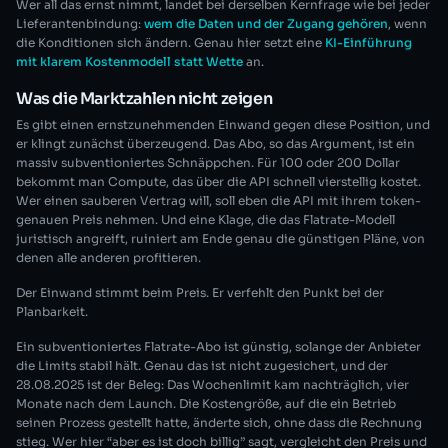
Wer all das ernst nimmt, landet bei derselben Kernfrage wie bei jeder
Lieferantenbindung:
wem die Daten und der Zugang gehören
, wenn
die Konditionen sich ändern. Genau hier setzt eine
KI-Einführung
mit klarem Kostenmodell statt Wette
an.
Was die Marktzahlen nicht zeigen
Es gibt einen ernstzunehmenden Einwand gegen diese Position, und
er klingt zunächst überzeugend. Das Abo, so das Argument, ist ein
massiv subventioniertes Schnäppchen. Für 100 oder 200 Dollar
bekommt man Compute, das über die API schnell vierstellig kostet.
Wer einen sauberen Vertrag will, soll eben die API mit ihrem token-
genauen Preis nehmen. Und eine Klage, die das Flatrate-Modell
juristisch angreift, ruiniert am Ende genau die günstigen Pläne, von
denen alle anderen profitieren.
Der Einwand stimmt beim Preis. Er verfehlt den Punkt bei der
Planbarkeit.
Ein subventioniertes Flatrate-Abo ist günstig, solange der Anbieter
die Limits stabil hält. Genau das ist nicht zugesichert, und der
28.08.2025 ist der Beleg: Das Wochenlimit kam nachträglich, vier
Monate nach dem Launch. Die Kostengröße, auf die ein Betrieb
seinen Prozess gestellt hatte, änderte sich, ohne dass die Rechnung
stieg. Wer hier “aber es ist doch billig” sagt, vergleicht den Preis und