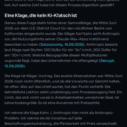
hat: Auf welche Zahl habe ich diesen Prozess eigentlich gestellt?
Eine Klage, die kein KI-Klatsch ist
Genau diese Frage steht hinter einer Sammelklage, die Mitte Juni
2026 vor dem U.S. District Court für den nördlichen Bezirk von
Kalifornien eingereicht wurde. Der Kläger Karl Kahn wirft Anthropic
vor, die Nutzungslimits seiner Claude-Max-Abos irreführend
beworben zu haben (
Dataconomy, 16.06.2026
). Anthropic bewarb
laut Klage zwei Stufen: 100 Dollar für ein “5x”-Limit, 200 Dollar für
ein “20x”-Limit. Welche Bezugsgröße diesen Multiplikatoren
zugrunde liegt, habe das Unternehmen nie offengelegt (
Decrypt,
15.06.2026
).
Die Klage ist Kläger-Vortrag. Das exakte Aktenzeichen war Mitte Juni
2026 noch nicht öffentlich, und ob die Vorwürfe vor Gericht halten,
ist offen. Wer auf das Urteil wartet, hat den Punkt verfehlt: Die
betriebliche Lektion steht unabhängig vom Prozessausgang fest. Ein
Limit, das sich nicht vorab in Arbeitseinheiten umrechnen lässt, ist
keine Kostengröße. Es ist eine Annahme mit Preisschild.
Ich nehme die Klage Kahn ./. Anthropic hier nicht als Anthropic-
Problem. Ich nehme sie als Vorschau auf jede
Beschaffungsentscheidung, die Planbarkeit mit Preis verwechselt.