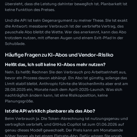
übersieht, dass die Leistung dahinter beweglich ist. Planbarkeit ist
keine Funktion des Preises.
Und die API ist kein Gegenargument zu meiner These. Sie ist exakt
die Antwort: messbarer Verbrauch ist der verbriefte Vertrag, das
pauschale Abo bleibt die Wette. Wer das anerkennt, kann das Abo
trotzdem nutzen, mit offenen Augen und einem Exit-Pfad in der
Schublade.
Häufige Fragen zu KI-Abos und Vendor-Risiko
Heißt das, ich soll keine KI-Abos mehr nutzen?
Nein. Es heißt: Rechnen Sie den Verbrauch pro Arbeitseinheit aus,
bevor ein Prozess davon abhängt. Ein Abo ist günstig, solange das
Limit stabil bleibt. Anthropic führte die Wochenlimits aber erst am
28.08.2025 ein, Monate nach dem April-2025-Launch. Was sich
nachträglich ändern kann, ist eine Risikoposition, keine
Planungsgröße.
Ist die API wirklich planbarer als das Abo?
Beim Verbrauch ja. Die Token-Abrechnung ist nutzungsgenau und
vertraglich verbrieft, und GitHub Copilot ist zum 01.06.2026 auf
genau dieses Modell gewechselt. Der Preis kann am Monatsende
höher liegen als bei einem Flatrate-Abo. Dafür wissen Sie vorab,