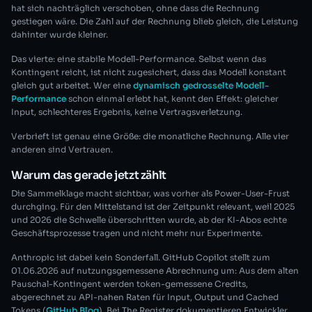
hat sich nachträglich verschoben, ohne dass die Rechnung
gestiegen wäre. Die Zahl auf der Rechnung blieb gleich, die Leistung
dahinter wurde kleiner.
Das vierte: eine stabile Modell-Performance. Selbst wenn das
Kontingent reicht, ist nicht zugesichert, dass das Modell konstant
gleich gut arbeitet. Wer eine
dynamisch gedrosselte Modell-
Performance
schon einmal erlebt hat, kennt den Effekt: gleicher
Input, schlechteres Ergebnis, keine Vertragsverletzung.
Verbrieft ist genau eine Größe: die monatliche Rechnung. Alle vier
anderen sind Vertrauen.
Warum das gerade jetzt zählt
Die Sammelklage macht sichtbar, was vorher als Power-User-Frust
durchging. Für den Mittelstand ist der Zeitpunkt relevant, weil 2025
und 2026 die Schwelle überschritten wurde, ab der KI-Abos echte
Geschäftsprozesse tragen und nicht mehr nur Experimente.
Anthropic ist dabei kein Sonderfall. GitHub Copilot stellt zum
01.06.2026 auf nutzungsgemessene Abrechnung um: Aus dem alten
Pauschal-Kontingent werden token-gemessene Credits,
abgerechnet zu API-nahen Raten für Input, Output und Cached
Tokens (
GitHub Blog
). Bei The Register dokumentieren Entwickler