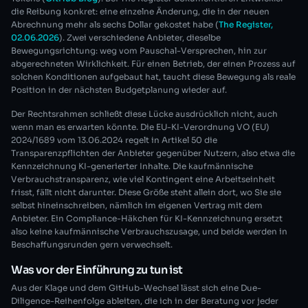
die Reibung konkret: eine einzelne Änderung, die in der neuen
Abrechnung mehr als sechs Dollar gekostet habe (
The Register,
02.06.2026
). Zwei verschiedene Anbieter, dieselbe
Bewegungsrichtung: weg vom Pauschal-Versprechen, hin zur
abgerechneten Wirklichkeit. Für einen Betrieb, der einen Prozess auf
solchen Konditionen aufgebaut hat, taucht diese Bewegung als reale
Position in der nächsten Budgetplanung wieder auf.
Der Rechtsrahmen schließt diese Lücke ausdrücklich nicht, auch
wenn man es erwarten könnte. Die EU-KI-Verordnung VO (EU)
2024/1689 vom 13.06.2024 regelt in Artikel 50 die
Transparenzpflichten der Anbieter gegenüber Nutzern, also etwa die
Kennzeichnung KI-generierter Inhalte. Die kaufmännische
Verbrauchstransparenz, wie viel Kontingent eine Arbeitseinheit
frisst, fällt nicht darunter. Diese Größe steht allein dort, wo Sie sie
selbst hineinschreiben, nämlich im eigenen Vertrag mit dem
Anbieter. Ein Compliance-Häkchen für KI-Kennzeichnung ersetzt
also keine kaufmännische Verbrauchszusage, und beide werden in
Beschaffungsrunden gern verwechselt.
Was vor der Einführung zu tun ist
Aus der Klage und dem GitHub-Wechsel lässt sich eine Due-
Diligence-Reihenfolge ableiten, die ich in der Beratung vor jeder