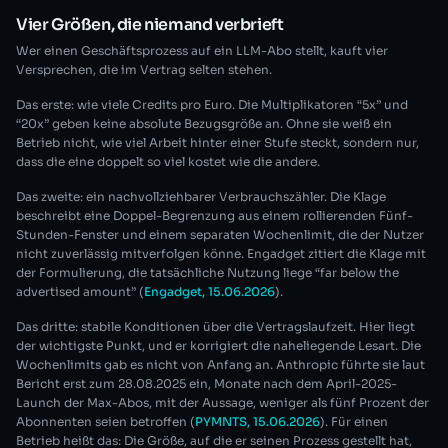
Vier Größen, die niemand verbrieft
Wer einen Geschäftsprozess auf ein LLM-Abo stellt, kauft vier
Versprechen, die im Vertrag selten stehen.
Das erste: wie viele Credits pro Euro. Die Multiplikatoren “5x” und
“20x” geben keine absolute Bezugsgröße an. Ohne sie weiß ein
Betrieb nicht, wie viel Arbeit hinter einer Stufe steckt, sondern nur,
dass die eine doppelt so viel kostet wie die andere.
Das zweite: ein nachvollziehbarer Verbrauchszähler. Die Klage
beschreibt eine Doppel-Begrenzung aus einem rollierenden Fünf-
Stunden-Fenster und einem separaten Wochenlimit, die der Nutzer
nicht zuverlässig mitverfolgen könne. Engadget zitiert die Klage mit
der Formulierung, die tatsächliche Nutzung liege “far below the
advertised amount” (
Engadget, 15.06.2026
).
Das dritte: stabile Konditionen über die Vertragslaufzeit. Hier liegt
der wichtigste Punkt, und er korrigiert die naheliegende Lesart. Die
Wochenlimits gab es nicht von Anfang an. Anthropic führte sie laut
Bericht erst zum 28.08.2025 ein, Monate nach dem April-2025-
Launch der Max-Abos, mit der Aussage, weniger als fünf Prozent der
Abonnenten seien betroffen (
PYMNTS, 15.06.2026
). Für einen
Betrieb heißt das: Die Größe, auf die er seinen Prozess gestellt hat,