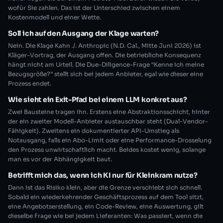
wofür Sie zahlen. Das ist der Unterschied zwischen einem
Kostenmodell und einer Wette.
Soll ich auf den Ausgang der Klage warten?
Nein. Die Klage Kahn ./. Anthropic (N.D. Cal., Mitte Juni 2026) ist
Kläger-Vortrag, der Ausgang offen. Die betriebliche Konsequenz
hängt nicht am Urteil. Die Due-Diligence-Frage “Kenne ich meine
Bezugsgröße?” stellt sich bei jedem Anbieter, egal wie dieser eine
Prozess endet.
Wie sieht ein Exit-Pfad bei einem LLM konkret aus?
Zwei Bausteine tragen ihn. Erstens eine Abstraktionsschicht, hinter
der ein zweiter Modell-Anbieter austauschbar steht (Dual-Vendor-
Fähigkeit). Zweitens ein dokumentierter API-Umstieg als
Notausgang, falls ein Abo-Limit oder eine Performance-Drosselung
den Prozess unwirtschaftlich macht. Beides kostet wenig, solange
man es vor der Abhängigkeit baut.
Betrifft mich das, wenn ich KI nur für Kleinkram nutze?
Dann ist das Risiko klein, aber die Grenze verschiebt sich schnell.
Sobald ein wiederkehrender Geschäftsprozess auf dem Tool sitzt,
eine Angebotserstellung, ein Code-Review, eine Auswertung, gilt
dieselbe Frage wie bei jedem Lieferanten: Was passiert, wenn die